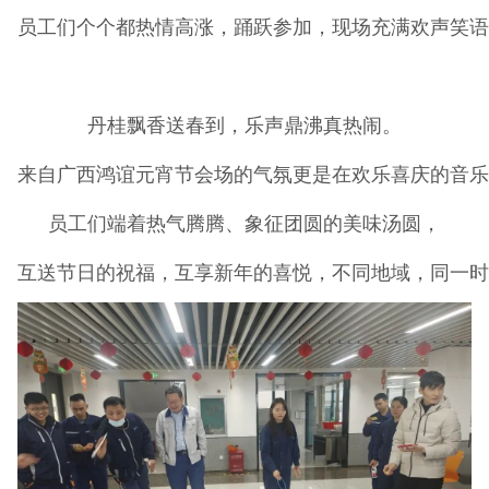
员工们个个都热情高涨，踊跃参加，现场充满欢声笑语
丹桂飘香送春到，乐声鼎沸真热闹。
来自广西鸿谊元宵节会场的气氛更是在欢乐喜庆的音乐
员工们端着热气腾腾、象征团圆的美味汤圆，
互送节日的祝福，互享新年的喜悦，不同地域，同一时