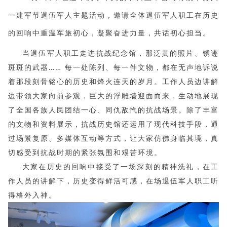
一建军节退伍军人主题活动，邀请全体退伍军人职工在历史
的回响中重温军旅初心，凝聚奋进力量，共话初心担当。
当退伍军人职工走进抗战纪念馆，那泛黄的照片、锈迹
斑斑的武器…… 每一处陈列、每一件文物，都在无声地诉说
着那段刻骨铭心的历史和烽火连天的岁月。工作人员边讲解
边带领大家向前参观，巨大的浮雕墙迎面而来，生动地展现
了全国各族人民团结一心、同仇敌忾的抗战场景。除了丰富
的文物和资料展示，抗战历史馆还运用了现代科技手段，通
过场景复原、多媒体互动等方式，让大家仿佛身临其境，真
切感受到抗战时期的紧张氛围和艰苦环境。
大家在历史的回响中接受了一场深刻的精神洗礼，在工
作人员的讲解下，历史变得鲜活可感，在场退伍军人职工听
得格外入神。