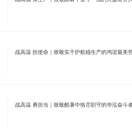
6
战高温 担使命｜致敬实干护航稳生产的鸿谊最美
6
战高温 勇担当｜致敬酷暑中恪尽职守的华泓奋斗
6