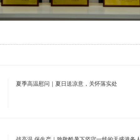
夏季高温慰问｜夏日送凉意，关怀落实处
6
战高温 保生产｜致敬酷暑下坚守一线的天盛港务