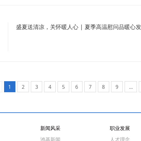
盛夏送清凉，关怀暖人心 | 夏季高温慰问品暖心
6
1
2
3
4
5
6
7
8
9
...
新闻风采
职业发展
鸿基新闻
人才理念