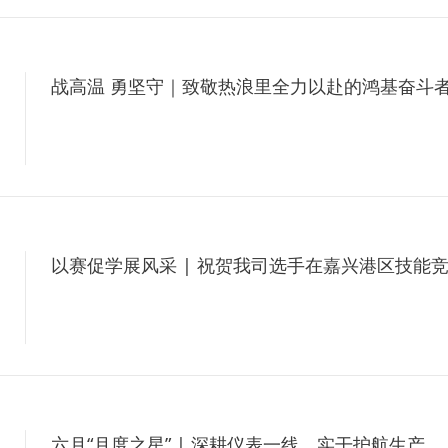
战高温 勇坚守｜致敬热浪里全力以赴的鸿基奋斗
6
以赛促学展风采 | 祝贺我司选手在嘉兴港区技能
6
六月“月度之星” | 深耕仪表一线，实干护航生产