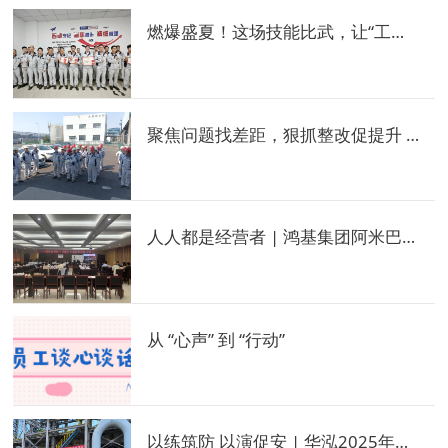
燃爆盛夏！这场技能比武，让“工匠之魂”在装置现场闪耀
聚焦问题找差距，狠抓整改促提升 | 华泓月度安全检查
人人都是经营者 | 鸿基集团阿米巴经营实战培训点燃组织活力
从 “心声” 到 “行动”
以练筑防 以演促安 | 华泓2025年度综合演练