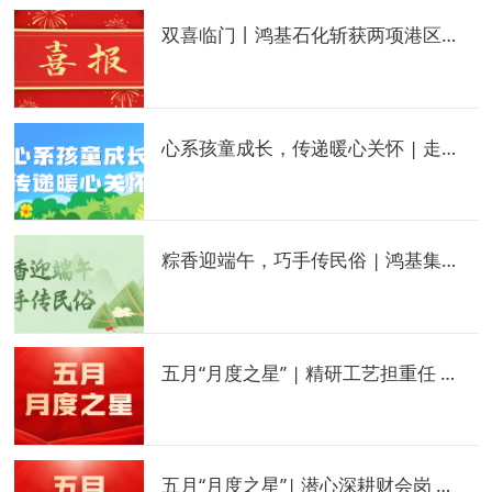
双喜临门丨鸿基石化斩获两项港区党建荣誉
心系孩童成长，传递暖心关怀 | 走访鸿基幼儿园
粽香迎端午，巧手传民俗 | 鸿基集团端午节活动
五月“月度之星” | 精研工艺担重任 坚守一线保运维
五月“月度之星”| 潜心深耕财会岗 严谨履职守初心